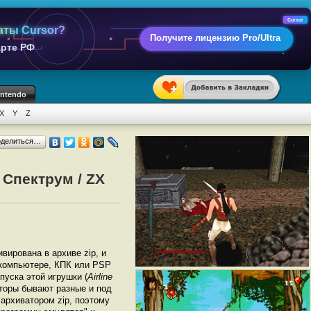
Cursor
аты Cursor?
Получите лицензию Pro/Ultra
арте РФ
intendo
X
Y
Z
оделиться…
 Спектрум / ZX
ивирована в архиве zip, и
а компьютере, КПК или PSP
уска этой игрушки (
Airline
торы бывают разные и под
архиватором zip, поэтому