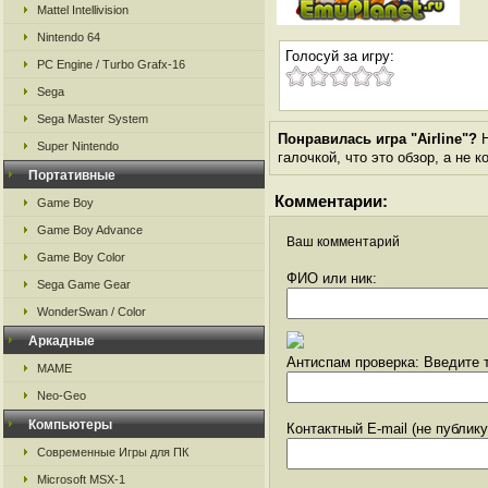
Mattel Intellivision
Nintendo 64
Голосуй за игру:
PC Engine / Turbo Grafx-16
Sega
Sega Master System
Понравилась игра "Airline"?
Н
Super Nintendo
галочкой, что это обзор, а не 
Портативные
Комментарии:
Game Boy
Game Boy Advance
Ваш комментарий
Game Boy Color
ФИО или ник:
Sega Game Gear
WonderSwan / Color
Аркадные
Антиспам проверка: Введите т
MAME
Neo-Geo
Компьютеры
Контактный E-mail (не публик
Современные Игры для ПК
Microsoft MSX-1