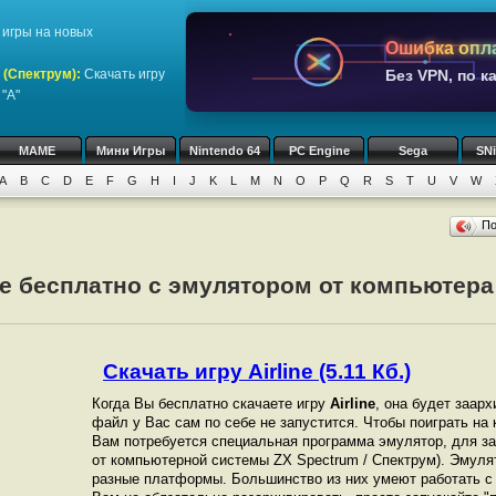
игры на новых
Ошибка опл
 (Спектрум)
:
Скачать игру
Без VPN, по к
"A"
MAME
Мини Игры
Nintendo 64
PC Engine
Sega
SN
A
B
C
D
E
F
G
H
I
J
K
L
M
N
O
P
Q
R
S
T
U
V
W
П
ine бесплатно с эмулятором от компьютера
Скачать игру Airline (5.11 Кб.)
Когда Вы бесплатно скачаете игру
Airline
, она будет заарх
файл у Вас сам по себе не запустится. Чтобы поиграть н
Вам потребуется специальная программа эмулятор, для зап
от компьютерной системы ZX Spectrum / Спектрум). Эмуля
разные платформы. Большинство из них умеют работать с 