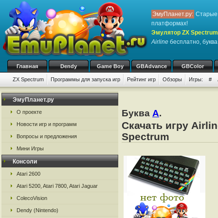
ЭмуПланет.ру:
Старые 
платформах!
Эмулятор ZX Spectrum
Airline
бесплатно, буква 
Главная
Dendy
Game Boy
GBAdvance
GBColor
ZX Spectrum
Программы для запуска игр
Рейтинг игр
Обзоры
Игры:
#
ЭмуПланет.ру
Буква
A
.
О проекте
Скачать игру Airl
Новости игр и программ
Spectrum
Вопросы и предложения
Мини Игры
Консоли
Atari 2600
Atari 5200, Atari 7800, Atari Jaguar
ColecoVision
Dendy (Nintendo)