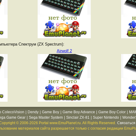
мпьютера Спектрум (ZX Spectrum):
Airwolf 2
o ColecoVision
|
Dendy
|
Game Boy
|
Game Boy Advance
|
Game Boy Color
|
MA
ega Game Gear
|
Sega Master System
|
Sinclair ZX-81
|
Super Nintendo
|
WonderS
Copyright © 2006-2026 Portal www.EmuPlanet.ru. All Rights Reserved.
Связаться 
ьзование материалов сайта разрешается только с согласия редакции EmuPla