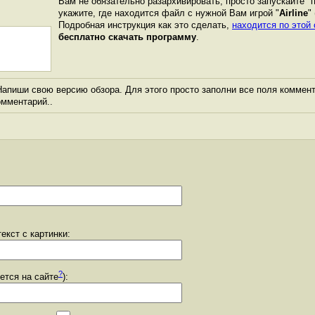
Вам не обязательно разархивировать, просто запускайте "
укажите, где находится файл с нужной Вам игрой "
Airline
"
Подробная инструкция как это сделать,
находится по этой
бесплатно скачать программу
.
апиши свою версию обзора. Для этого просто заполни все поля коммент
комментарий..
екст с картинки:
?
уется на сайте
):