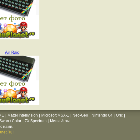
Air Raid
ME
|
Mattel Intellivision
|
Microsoft MSX-1
|
Neo-Geo
|
Nintendo 64
|
Oric
|
wan / Color
|
ZX Spectrum
|
Мини Игры
с нами.
net.Ru!