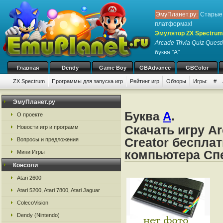
ЭмуПланет.ру:
Старые 
платформах!
Эмулятор ZX Spectrum
Arcade Trivia Quiz Quest
буква "A"
Главная
Dendy
Game Boy
GBAdvance
GBColor
ZX Spectrum
Программы для запуска игр
Рейтинг игр
Обзоры
Игры:
#
ЭмуПланет.ру
Буква
A
.
О проекте
Скачать игру Ar
Новости игр и программ
Creator беспла
Вопросы и предложения
компьютера Спе
Мини Игры
Консоли
Atari 2600
Atari 5200, Atari 7800, Atari Jaguar
ColecoVision
Dendy (Nintendo)