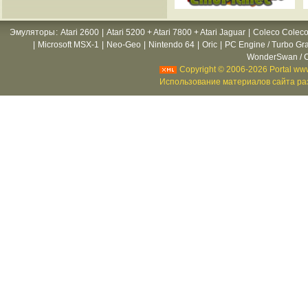
Эмуляторы
:
Atari 2600
|
Atari 5200 + Atari 7800 + Atari Jaguar
|
Coleco Coleco
|
Microsoft MSX-1
|
Neo-Geo
|
Nintendo 64
|
Oric
|
PC Engine / Turbo Gr
WonderSwan / C
Copyright © 2006-2026 Portal www
Использование материалов сайта раз