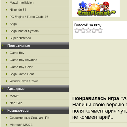
Mattel Intellivision
Nintendo 64
PC Engine / Turbo Grafx-16
Sega
Голосуй за игру:
Sega Master System
Super Nintendo
Портативные
Game Boy
Game Boy Advance
Game Boy Color
Sega Game Gear
WonderSwan / Color
Аркадные
MAME
Понравилась игра "Ar
Neo-Geo
Напиши свою версию о
поля комментария чуть 
Компьютеры
не комментарий..
Современные Игры для ПК
Microsoft MSX-1