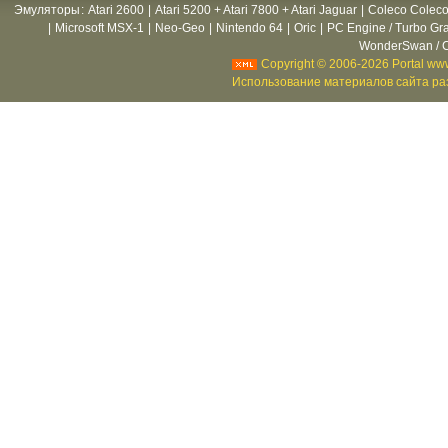
Эмуляторы
:
Atari 2600
|
Atari 5200 + Atari 7800 + Atari Jaguar
|
Coleco Coleco
|
Microsoft MSX-1
|
Neo-Geo
|
Nintendo 64
|
Oric
|
PC Engine / Turbo Gr
WonderSwan / C
Copyright © 2006-2026 Portal www
Использование материалов сайта раз