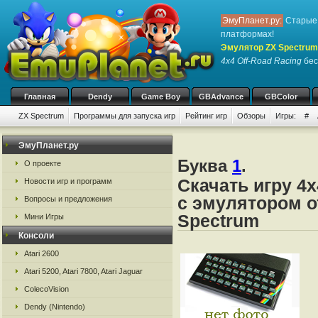
ЭмуПланет.ру:
Старые 
платформах!
Эмулятор ZX Spectrum
4x4 Off-Road Racing
бес
Главная
Dendy
Game Boy
GBAdvance
GBColor
ZX Spectrum
Программы для запуска игр
Рейтинг игр
Обзоры
Игры:
#
ЭмуПланет.ру
Буква
1
.
О проекте
Скачать игру 4x
Новости игр и программ
с эмулятором о
Вопросы и предложения
Spectrum
Мини Игры
Консоли
Atari 2600
Atari 5200, Atari 7800, Atari Jaguar
ColecoVision
Dendy (Nintendo)