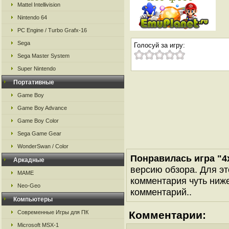
Mattel Intellivision
Nintendo 64
PC Engine / Turbo Grafx-16
Sega
Голосуй за игру:
Sega Master System
Super Nintendo
Портативные
Game Boy
Game Boy Advance
Game Boy Color
Sega Game Gear
WonderSwan / Color
Понравилась игра "4x
Аркадные
версию обзора. Для эт
MAME
комментария чуть ниже 
Neo-Geo
комментарий..
Компьютеры
Современные Игры для ПК
Комментарии:
Microsoft MSX-1